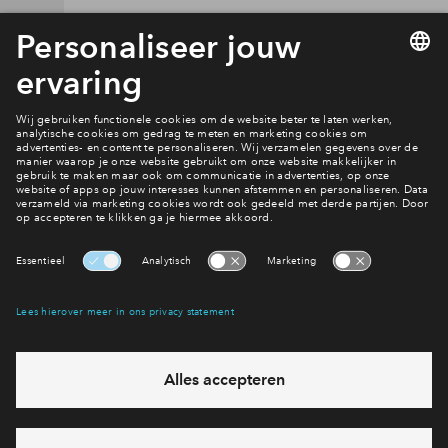
Doe een financiële check
Interesse? Meld je dan snel aan
Hiermee blijf je op de hoogte van het belangrijkste nieuws en
eventuele projecten
Ja, ik wil mij aanmelden
Heb je een vraag en wil je direct antwoord? Bel ons op
088 -
71 22 816
6 dagen per week beschikbaar (behalve tijdens
feestdagen)
vandaag van
09:00 - 18:00 uur