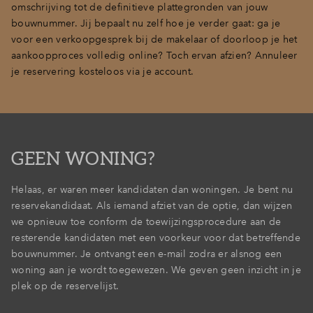
omschrijving tot de definitieve plattegronden van jouw
bouwnummer. Jij bepaalt nu zelf hoe je verder gaat: ga je
voor een verkoopgesprek bij de makelaar of doorloop je het
aankoopproces volledig online? Toch ervan afzien? Annuleer
je reservering kosteloos via je account.
GEEN WONING?
Helaas, er waren meer kandidaten dan woningen. Je bent nu
reservekandidaat. Als iemand afziet van de optie, dan wijzen
we opnieuw toe conform de toewijzingsprocedure aan de
resterende kandidaten met een voorkeur voor dat betreffende
bouwnummer. Je ontvangt een e-mail zodra er alsnog een
woning aan je wordt toegewezen. We geven geen inzicht in je
plek op de reservelijst.