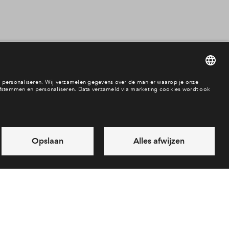
Vrijstaande wonin
Beschikbaarheid
verkocht
In aanbouw / bew