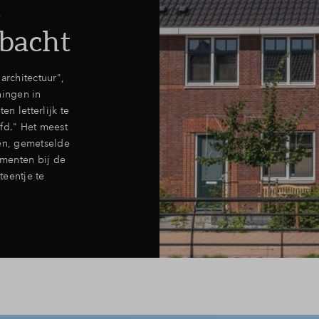
t
bacht
 architectuur",
ningen in
n letterlijk te
fd." Het meest
jen, gemetselde
menten bij de
teentje te