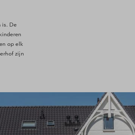
 is. De
 kinderen
en op elk
rhof zijn