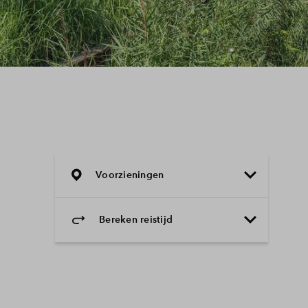
Voorzieningen
Bereken reistijd
Selecteer vervoermiddel
Selecteer vervoermiddel
10min
30min
60min