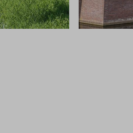
Filters
woningtype
2 onder 1 kapwon
Tussenwoning
Hoekwoning