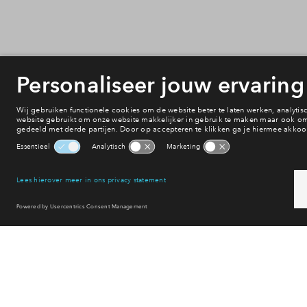
Onderwijs
Voorzieningen
Bereikbaarheid
Winkelen
Uitgaan
Sport & spel
Reset filter