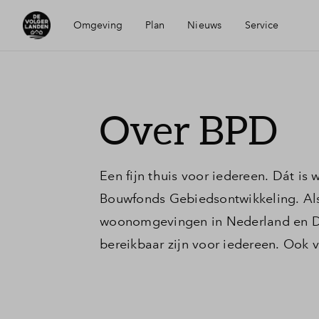
Omgeving
Plan
Nieuws
Service
Ligging
Visie
Mijn Eigen Huis
Over BPD
Voorzieningen
Wijken
Financiele check
Een fijn thuis voor iedereen. Dát is
Bereikbaarheid
Duurzaamheid
Financiering
Bouwfonds Gebiedsontwikkeling. Als
woonomgevingen in Nederland en D
Hendrik-Ido-Ambacht
Planning
Woning kopen
bereikbaar zijn voor iedereen. Ook 
Veelgestelde vragen