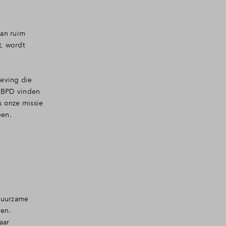
an ruim
, wordt
eving die
s BPD vinden
s onze missie
een.
 duurzame
ven.
aar