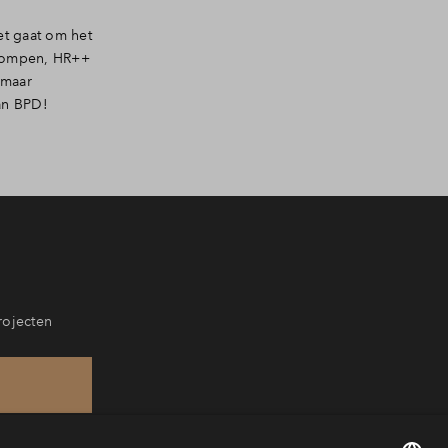
et gaat om het
epompen, HR++
 maar
an BPD!
rojecten