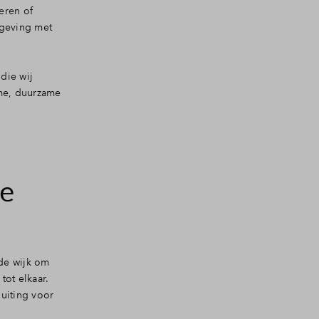
eren of
mgeving met
die wij
mme, duurzame
de
de wijk om
tot elkaar.
uiting voor