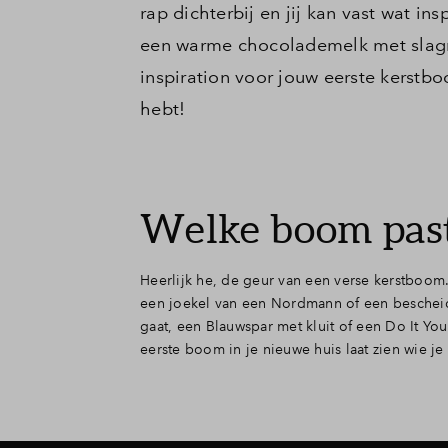
rap dichterbij en jij kan vast wat in
Contact
een warme chocolademelk met slagro
inspiration voor jouw eerste kerstboo
hebt!
Welke boom past 
Heerlijk he, de geur van een verse kerstboom.
van houdt en bovenal: brengt direct sfeer. Je
een joekel van een Nordmann of een beschei
natuurlijk vinden bij het tuincentrum om de hoek,
gaat, een Blauwspar met kluit of een Do It You
eerste boom in je nieuwe huis laat zien wie je 