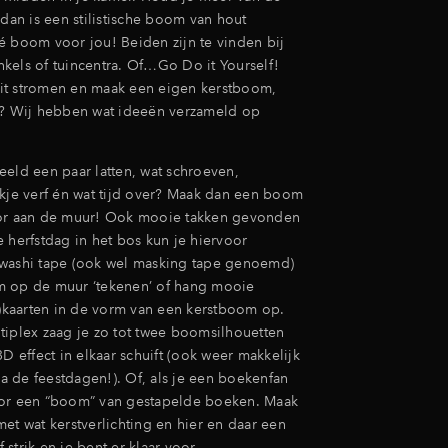
 dan is een stilistische boom van hout
é boom voor jou! Beiden zijn te vinden bij
kels of tuincentra. Of…Go Do it Yourself!
teit stromen en maak een eigen kerstboom,
g? Wij hebben wat ideeën verzameld op
eeld een paar latten, wat schroeven,
ikje verf én wat tijd over? Maak dan een boom
oor aan de muur! Ook mooie takken gevonden
 herfstdag in het bos kun je hiervoor
washi tape (ook wel masking tape genoemd)
m op de muur ‘tekenen’ of hang mooie
st)kaarten in de vorm van een kerstboom op.
tiplex zaag je zo tot twee boomsilhouetten
3D effect in elkaar schuift (ook weer makkelijk
 de feestdagen!). Of, als je een boekenfan
oor een “boom” van gestapelde boeken. Maak
et wat kerstverlichting en hier en daar een
strik en je bent er klaar voor.