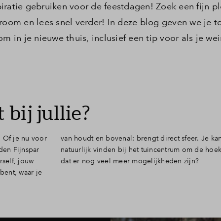
spiratie gebruiken voor de feestdagen! Zoek een fijn p
om en lees snel verder! In deze blog geven we je to
m in je nieuwe thuis, inclusief een tip voor als je wei
bij jullie?
 Of je nu voor
 kan jouw boom
den Fijnspar
 maar wist je
rself, jouw
dat er nog veel meer mogelijkheden zijn?
bent, waar je