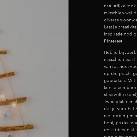
natuurlijke look
misschien wel d
diverse woonwin
Laat je creativi
inspiratie nodi
Pinterest
.
Heb je bijvoorb
misschien een l
van resthout v
op die prachtige
gebruiken. Met 
kun je een boo
sfeervolle (ker
Twee platen mul
die je voor het 
met opbergen na
bent, ga dan v
deze ideeën af m
mooie hanger of 