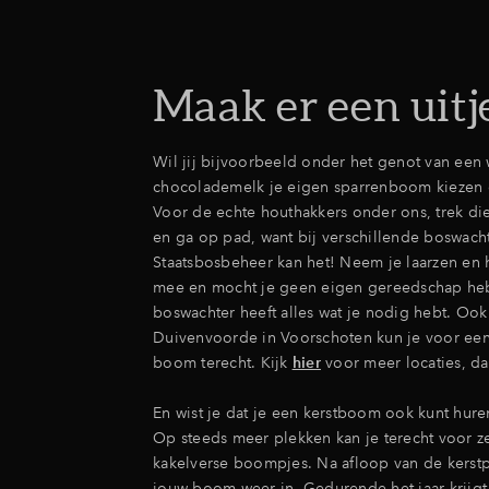
Maak er een uitj
Wil jij bijvoorbeeld onder het genot van een
chocolademelk je eigen sparrenboom kiezen
Voor de echte houthakkers onder ons, trek die
en ga op pad, want bij verschillende boswacht
Staatsbosbeheer kan het! Neem je laarzen en
mee en mocht je geen eigen gereedschap he
boswachter heeft alles wat je nodig hebt. O
Duivenvoorde in Voorschoten kun je voor een
boom terecht. Kijk
hier
voor meer locaties, dat
En wist je dat je een kerstboom ook kunt hur
Op steeds meer plekken kan je terecht voor z
kakelverse boompjes. Na afloop van de kerstp
jouw boom weer in. Gedurende het jaar krijgt 