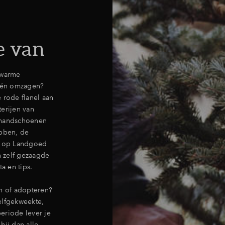
e van
 warme
 én omzagen?
 rode flanel aan
erijen van
 handschoenen
bben, de
ok op Landgoed
 zelf gezaagde
a en tips.
en of adopteren?
elfgekweekte,
eriode lever je
hij dan alle