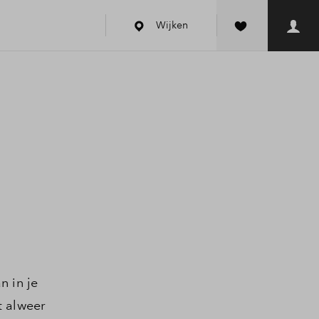
Wijken
n in je
 alweer