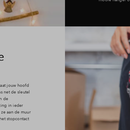
e
staat jouw hoofd
s net de sleutel
n de
ing in ieder
g ze aan de muur
het stopcontact