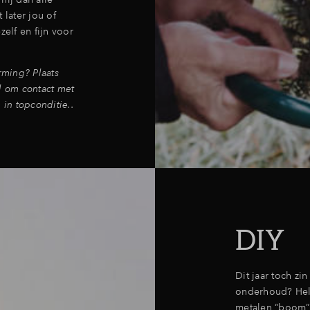
 later jou of
zelf en fijn voor
ming? Plaats
l om contact met
 in topconditie..
DIY
Dit jaar toch zi
onderhoud? Hel
metalen “boom”