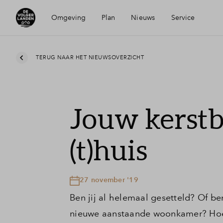
Omgeving
Plan
Nieuws
Service
Ligging
Visie
Mijn Eigen Huis
TERUG NAAR HET NIEUWSOVERZICHT
Voorzieningen
Wijken
Financiele check
Jouw kerstb
Bereikbaarheid
Duurzaamheid
Financiering
(t)huis
Hendrik-Ido-Ambacht
Planning
Woning kopen
27 november '19
Veelgestelde vragen
Ben jij al helemaal gesetteld? Of b
nieuwe aanstaande woonkamer? Hoe 