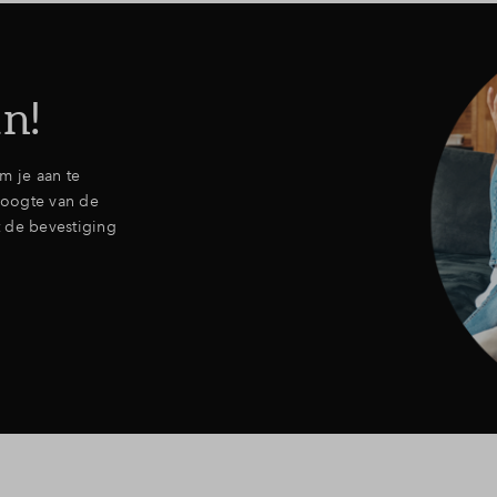
an!
om je aan te
 hoogte van de
t de bevestiging