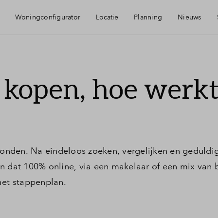
Woningconfigurator
Locatie
Planning
Nieuws
Bereikbaarheid
Mijn Eig
 kopen, hoe werk
Voorzieningen
Financie
Groene woonomgeving
Toewijzi
onden. Na eindeloos zoeken, vergelijken en geduldi
Duurzaamheid
Financie
 kan dat 100% online, via een makelaar of een mix van 
het stappenplan.
Woning 