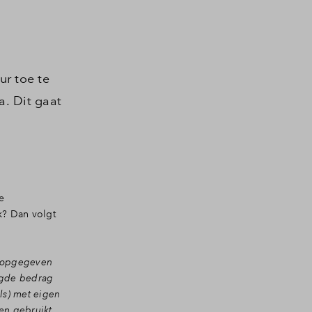
ur toe te
a. Dit gaat
e
k? Dan volgt
ou opgegeven
igde bedrag
ls) met eigen
en gebruikt