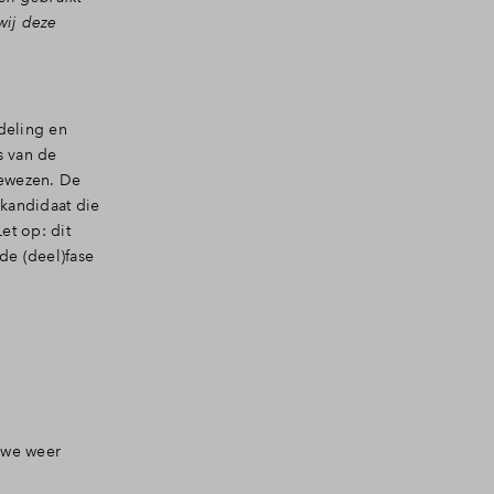
wij deze
rdeling en
s van de
gewezen. De
kandidaat die
et op: dit
de (deel)fase
 we weer