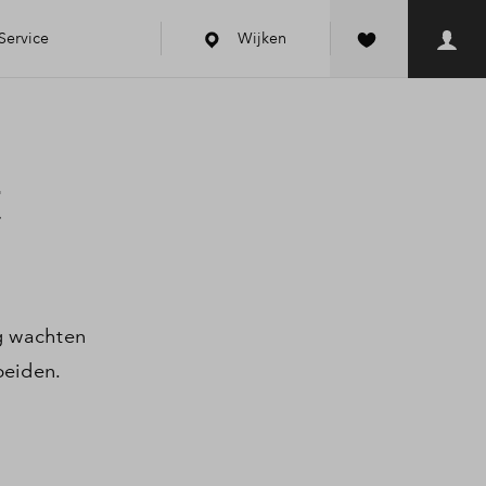
Service
Wijken
en Huis
t
le check
ng
g wachten
ring
beiden.
kopen