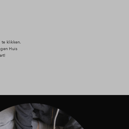
te klikken.
igen Huis
rt!