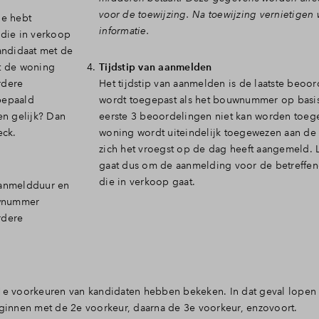
voor de toewijzing. Na toewijzing vernietigen 
de hebt
informatie.
 die in verkoop
andidaat met de
t de woning
Tijdstip van aanmelden
rdere
Het tijdstip van aanmelden is de laatste beoo
bepaald
wordt toegepast als het bouwnummer op basi
n gelijk? Dan
eerste 3 beoordelingen niet kan worden toe
eck.
woning wordt uiteindelijk toegewezen aan de 
zich het vroegst op de dag heeft aangemeld. L
gaat dus om de aanmelding voor de betreffen
die in verkoop gaat.
aanmeldduur en
uwnummer
rdere
 1e voorkeuren van kandidaten hebben bekeken. In dat geval lopen
eginnen met de 2e voorkeur, daarna de 3e voorkeur, enzovoort.