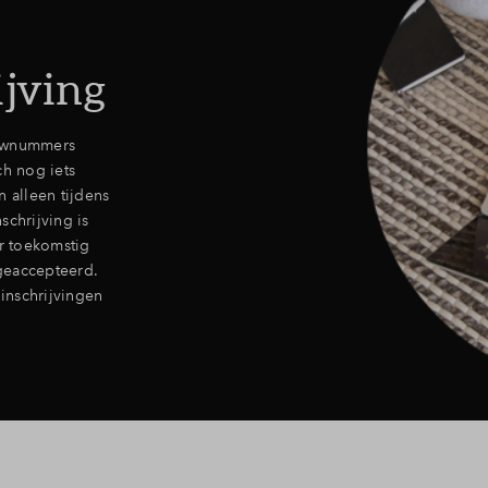
ijving
ouwnummers
ch nog iets
 alleen tijdens
schrijving is
r toekomstig
geaccepteerd.
inschrijvingen