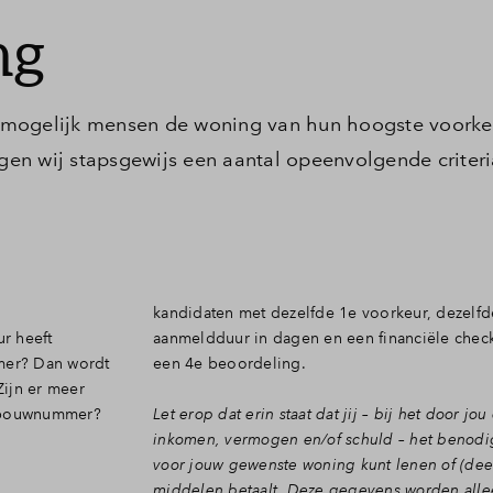
ng
el mogelijk mensen de woning van hun hoogste voorke
lgen wij stapsgewijs een aantal opeenvolgende criteri
kandidaten met dezelfde 1e voorkeur, dezelfd
r heeft
aanmeldduur in dagen en een financiële chec
er? Dan wordt
een 4e beoordeling.
ijn er meer
n bouwnummer?
Let erop dat erin staat dat jij – bij het door j
inkomen, vermogen en/of schuld – het benod
voor jouw gewenste woning kunt lenen of (dee
middelen betaalt. Deze gegevens worden alle