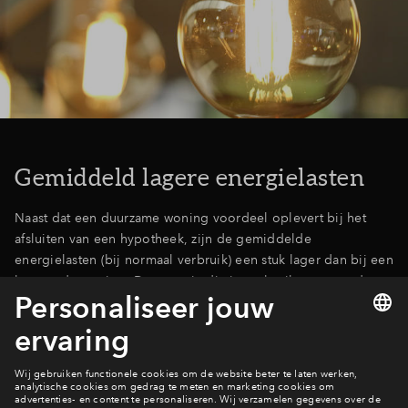
Gemiddeld lagere energielasten
Naast dat een duurzame woning voordeel oplevert bij het
afsluiten van een hypotheek, zijn de gemiddelde
energielasten (bij normaal verbruik) een stuk lager dan bij een
bestaande woning. De energie die je verbruikt, voor onder
meer het verwarmen/koelen van je huis en voor warm water, is
ongeveer gelijk aan de energie die wordt opgewekt met
bijvoorbeeld zonnepanelen. Hierdoor zijn de energielasten
voor jouw nieuwbouwwoning lager dan bij bestaande bouw!