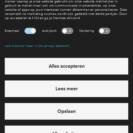
Welke woning kies jij in De Ambachtse Erven?
Bekijk het woningaanbod
Interesse? Meld je dan snel aan
Hiermee blijf je op de hoogte van het belangrijkste nieuws en
eventuele projecten
Ja, ik wil mij aanmelden
Heb je een vraag en wil je direct antwoord? Bel ons op
088 -
71 22 816
6 dagen per week beschikbaar (behalve tijdens
feestdagen)
vandaag van
09:00 - 18:00 uur