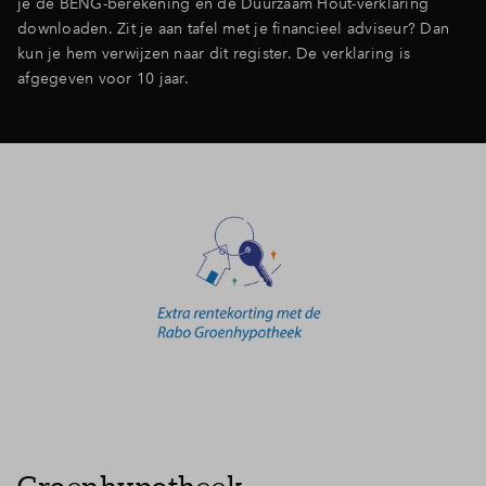
je de BENG-berekening en de Duurzaam Hout-verklaring
downloaden. Zit je aan tafel met je financieel adviseur? Dan
kun je hem verwijzen naar dit register. De verklaring is
afgegeven voor 10 jaar.