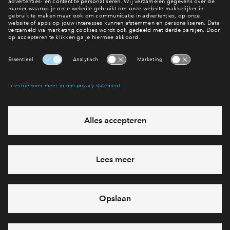
Inloggen
Bekijk het woningaanbod
Interesse? Meld je dan snel aan
Hiermee blijf je op de hoogte van het belangrijkste nieuws en
eventuele projecten
Ja, ik wil mij aanmelden
Heb je een vraag en wil je direct antwoord? Bel ons op
088 -
71 22 816
6 dagen per week beschikbaar (behalve tijdens
feestdagen)