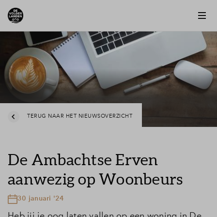
TERUG NAAR HET NIEUWSOVERZICHT
De Ambachtse Erven
aanwezig op Woonbeurs
30 januari '24
Heb jij je oog laten vallen op een woning in De