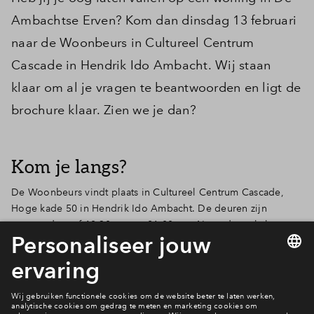
Ambachtse Erven? Kom dan dinsdag 13 februari
naar de Woonbeurs in Cultureel Centrum
Cascade in Hendrik Ido Ambacht. Wij staan
klaar om al je vragen te beantwoorden en ligt de
brochure klaar. Zien we je dan?
Kom je langs?
De Woonbeurs vindt plaats in Cultureel Centrum Cascade,
Hoge kade 50 in Hendrik Ido Ambacht. De deuren zijn
geopend vanaf 18.30 uur tot 21.00 uur. Naast de makelaar en
ontwikkelaars van De Ambachtse Erven is ook Rabobank
aanwezig voor al je vragen over de financiering van een
nieuwbouwwoning. Ook de andere nieuwbouwprojecten in
De Erfjes zijn aanwezig.