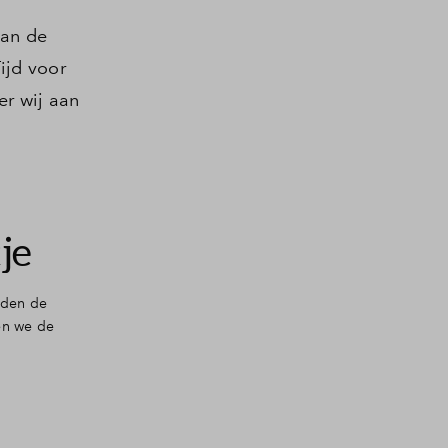
van de
ijd voor
r wij aan
je
rden de
en we de