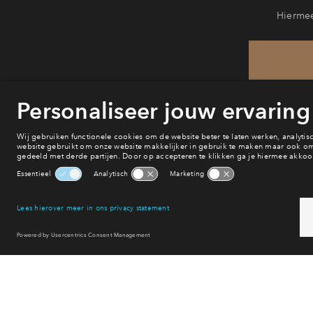
Hiermee
He
van