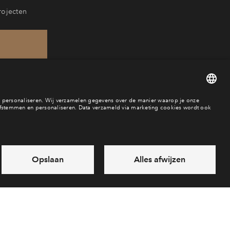
rojecten
816
baar