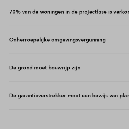
70% van de woningen in de projectfase is verko
In Den Appelgaerde fase 1 is inmiddels 70% verkocht. D
Onherroepelijke omgevingsvergunning
De omgevingsvergunning van Den Appelgaerde fase 1 is
De grond moet bouwrijp zijn
bouw van de woningen in De Volgerlanden.
In de aannemingsovereenkomst is opgenomen dat de gron
De garantieverstrekker moet een bewijs van pl
niet voldaan.
Garantieverstrekker Woningborg heeft nog geen bewijs v