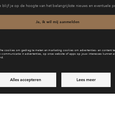
 blijf je op de hoogte van het belangrijkste nieuws en eventuele p
Ja, ik wil mij aanmelden
b je een vraag en wil je direct antwoord? Bel ons op
088 - 71 22 
6 dagen per week beschikbaar (behalve tijdens feestdagen)
daag gesloten, maandag zijn we vanaf
09:00 uur weer bereik
via chat en telefoon
Laat een bericht achter
Veelgestelde vragen