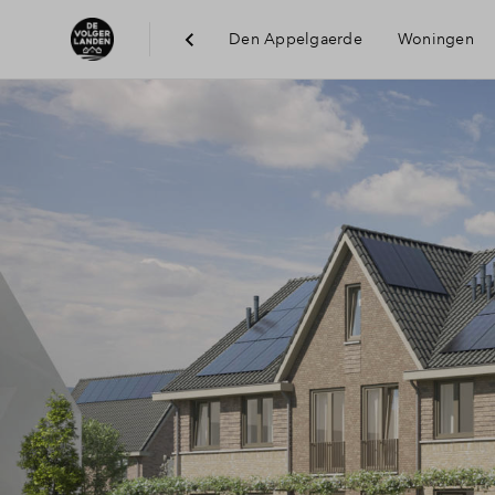
Den Appelgaerde
Woningen
Bereik
Voorzi
Duurz
Hendri