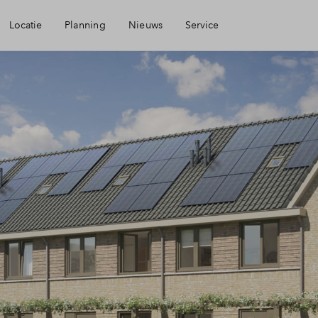
Locatie
Planning
Nieuws
Service
baarheid
Mijn Eigen Huis
eningen
Financiele check
aamheid
Financiering
k-Ido-Ambacht
Woning kopen
Veelgestelde vragen